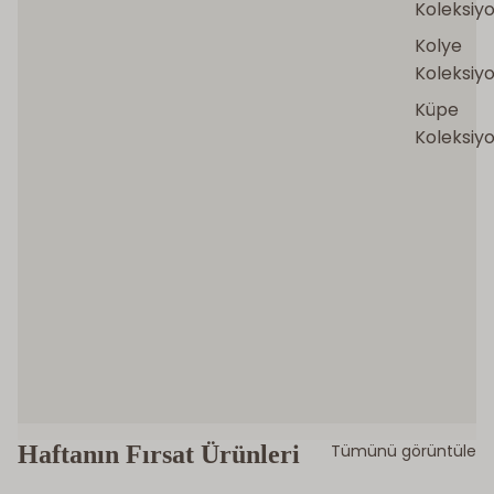
Koleksiy
Kolye
Koleksiy
Küpe
Koleksiy
Haftanın Fırsat Ürünleri
Tümünü görüntüle
DVS DIAMONDS
Tamtur Yüzükler