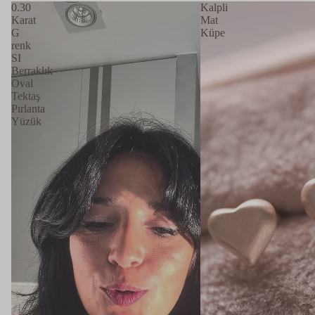
0.30
Kalpli
Karat
Mat
KEŞFET
→
G
Küpe
renk
SI
Berraklık
Oval
Tektaş
Pırlanta
Yüzük