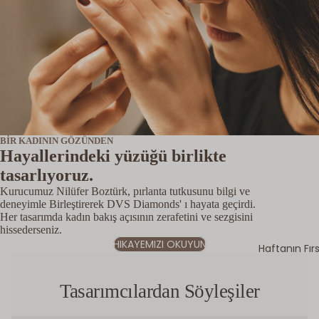
BİR KADININ GÖZÜNDEN
Hayallerindeki yüzüğü birlikte
tasarlıyoruz.
Kurucumuz Nilüfer Boztürk, pırlanta tutkusunu bilgi ve
deneyimle Birleştirerek DVS Diamonds' ı hayata geçirdi.
Her tasarımda kadın bakış açısının zerafetini ve sezgisini
hissederseniz.
HIKAYEMIZI OKUYUN
Haftanın Fır
Tasarımcılardan Söyleşiler