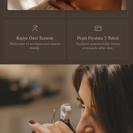
Uluslararası geçerliliğe sahip sertifikalı
Üretimden teslimata kadar özenli ve
pırlantalar.
sigortalı süreç.
Kişiye Özel Tasarım
Peşin Fiyatına 3 Taksit
Hikâyenize ve zevkinize özel tasarım
Seçtiğiniz tasarıma kolay ödeme
desteği.
avantajıyla sahip olun.