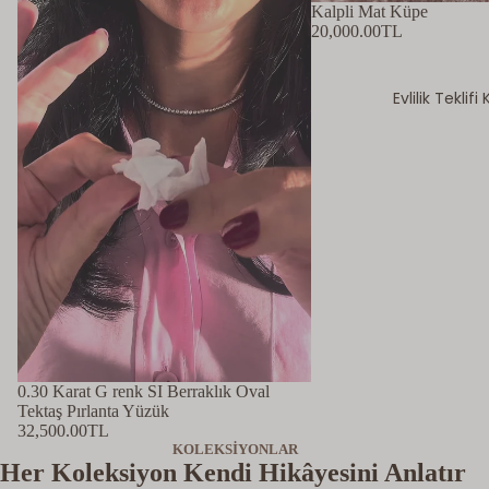
Kalpli Mat Küpe
20,000.00TL
Evlilik Teklif
0.30 Karat G renk SI Berraklık Oval
Tektaş Pırlanta Yüzük
32,500.00TL
KOLEKSİYONLAR
Her Koleksiyon Kendi Hikâyesini Anlatır