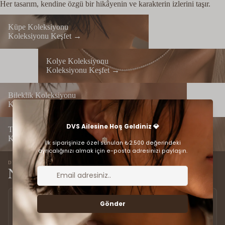
Her tasarım, kendine özgü bir hikâyenin ve karakterin izlerini taşır.
Küpe Koleksiyonu
Küpe Koleksiyonu
Koleksiyonu Keşfet →
Kolye Koleksiyonu
Kolye Koleksiyonu
Koleksiyonu Keşfet →
Bileklik Koleksiyonu
Bileklik Koleksiyonu
Koleksiyonu Keşfet →
Tüm Yüzükler
Tüm Yüzükler
Koleksiyonu Keşfet →
DVS AYRICALIĞI
Neden DVS?
Sertifikalı Pırlantalar
Güvenli Deneyim