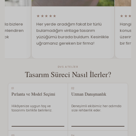
★★★★★
★★★★★
re
Her yerde aradığım fakat bir türlü
Hangi renk, berrak
ren
bulamadığım vintage tasarım
konusunda istediği
yüzüğümü burada buldum. Kesinlikle
üzerinden kişiye 
uğramanız gereken bir firma!
bir firma. Çok me
DVS ATELIER
Tasarım Süreci Nasıl İlerler?
01
02
Pırlanta ve Model Seçimi
Uzman Danışmanlık
Hikâyenize uygun taş ve
Deneyimli ekibimiz her adımda
tasarımı birlikte belirleriz.
size rehberlik eder.
03
04