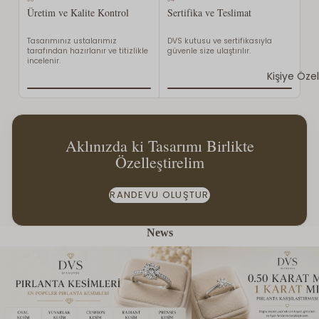
Üretim ve Kalite Kontrol
Sertifika ve Teslimat
Tasarımınız ustalarımız
DVS kutusu ve sertifikasıyla
tarafından hazırlanır ve titizlikle
güvenle size ulaştırılır.
incelenir.
Kişiye Öze
Aklınızda ki Tasarımı Birlikte
Özelleştirelim
RANDEVU OLUŞTUR
News
Pırlanta Kesimleri Nelerdir? En Popüler
0.50 Karat mı 1 Karat mı? H
Pırlanta Kesimleri Rehberi
Size Daha Uygun?