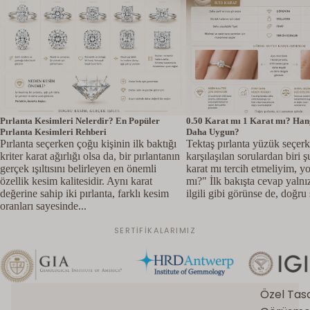
Pırlanta Kesimleri Nelerdir? En Popüler
0.50 Karat mı 1 Karat mı? Hang
Pırlanta Kesimleri Rehberi
Daha Uygun?
Pırlanta seçerken çoğu kişinin ilk baktığı
Tektaş pırlanta yüzük seçerk
kriter karat ağırlığı olsa da, bir pırlantanın
karşılaşılan sorulardan biri 
gerçek ışıltısını belirleyen en önemli
karat mı tercih etmeliyim, y
özellik kesim kalitesidir. Aynı karat
mı?" İlk bakışta cevap yalnı
değerine sahip iki pırlanta, farklı kesim
ilgili gibi görünse de, doğru 
oranları sayesinde...
SERTIFIKALARIMIZ
Özel Tas