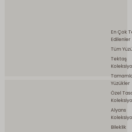
En Çok T
Edilenler
Tüm Yüzü
Tektaş
Koleksiy
Tamamla
Yüzükler
DVS DIAMONDS
Tektaş Yüzükler
Özel Tas
Koleksiy
KEŞFET
→
Alyans
Koleksiy
Bileklik