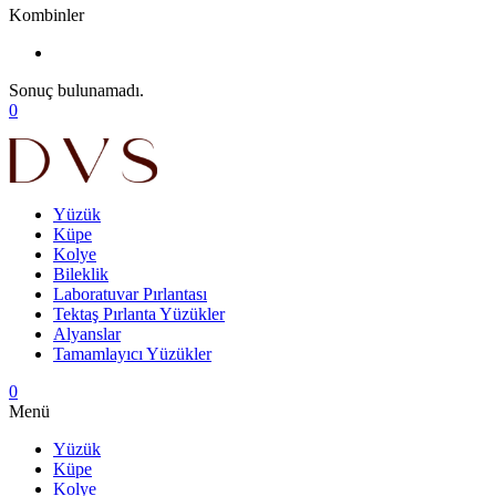
Kombinler
Sonuç bulunamadı.
0
Yüzük
Küpe
Kolye
Bileklik
Laboratuvar Pırlantası
Tektaş Pırlanta Yüzükler
Alyanslar
Tamamlayıcı Yüzükler
0
Menü
Yüzük
Küpe
Kolye