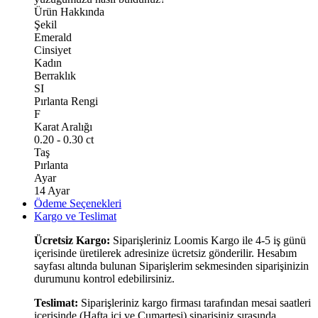
Ürün Hakkında
Şekil
Emerald
Cinsiyet
Kadın
Berraklık
SI
Pırlanta Rengi
F
Karat Aralığı
0.20 - 0.30 ct
Taş
Pırlanta
Ayar
14 Ayar
Ödeme Seçenekleri
Kargo ve Teslimat
Ücretsiz Kargo:
Siparişleriniz Loomis Kargo ile 4-5 iş günü
içerisinde üretilerek adresinize ücretsiz gönderilir. Hesabım
sayfası altında bulunan Siparişlerim sekmesinden siparişinizin
durumunu kontrol edebilirsiniz.
Teslimat:
Siparişleriniz kargo firması tarafından mesai saatleri
içerisinde (Hafta içi ve Cumartesi) siparişiniz sırasında