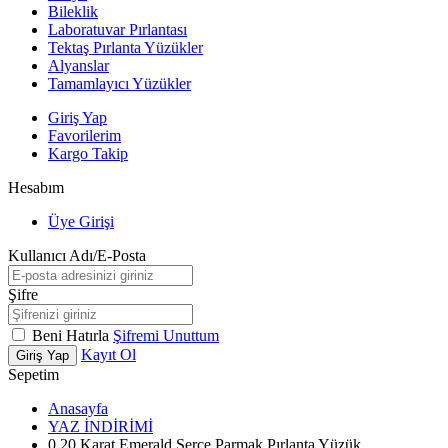
Bileklik
Laboratuvar Pırlantası
Tektaş Pırlanta Yüzükler
Alyanslar
Tamamlayıcı Yüzükler
Giriş Yap
Favorilerim
Kargo Takip
Hesabım
Üye Girişi
Kullanıcı Adı/E-Posta
Şifre
Beni Hatırla
Şifremi Unuttum
Kayıt Ol
Giriş Yap
Sepetim
Anasayfa
YAZ İNDİRİMİ
0.20 Karat Emerald Serçe Parmak Pırlanta Yüzük