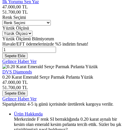
İlk Yorumu Sen Yaz
47.000,00
TL
51.700,00
TL
Renk Seçimi
Yüzük Ölçüsü
Yüzük Ölçümü Bilmiyorum
Havale/EFT ödemelerinizde %5 indirim fırsatı!
Sepete Ekle
Gelince Haber Ver
DVS Diamonds
0.20 Karat Emerald Serçe Parmak Pırlanta Yüzük
47.000,00
TL
51.700,00
TL
Sepete Ekle
Gelince Haber Ver
Siparişleriniz 4-5 iş günü içerisinde üretilerek kargoya verilir.
Ürün Hakkında
Merkezinde F renk SI berraklığında 0.20 karat aynalı bir
kesim olan emerald kesim pırlanta tercih ettik. Sizler bu şık
yüzüğümüzü nasıl buldunuz?