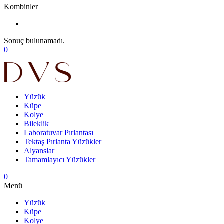
Kombinler
Sonuç bulunamadı.
0
Yüzük
Küpe
Kolye
Bileklik
Laboratuvar Pırlantası
Tektaş Pırlanta Yüzükler
Alyanslar
Tamamlayıcı Yüzükler
0
Menü
Yüzük
Küpe
Kolye