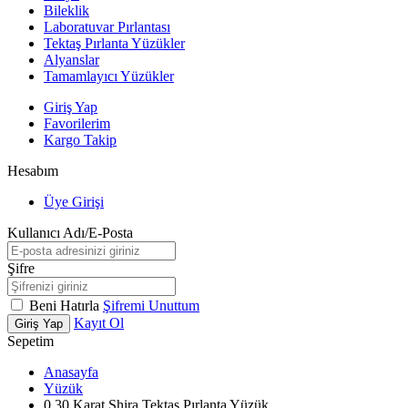
Bileklik
Laboratuvar Pırlantası
Tektaş Pırlanta Yüzükler
Alyanslar
Tamamlayıcı Yüzükler
Giriş Yap
Favorilerim
Kargo Takip
Hesabım
Üye Girişi
Kullanıcı Adı/E-Posta
Şifre
Beni Hatırla
Şifremi Unuttum
Kayıt Ol
Giriş Yap
Sepetim
Anasayfa
Yüzük
0.30 Karat Shira Tektaş Pırlanta Yüzük