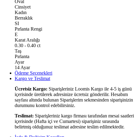
Oval
Cinsiyet
Kadın
Berraklık
SI
Pırlanta Rengi
E
Karat Aralığı
0.30 - 0.40 ct
Taş
Pırlanta
Ayar
14 Ayar
Ödeme Seçenekleri
Kargo ve Teslimat
Ücretsiz Kargo:
Siparişleriniz Loomis Kargo ile 4-5 iş günü
içerisinde üretilerek adresinize ücretsiz gönderilir. Hesabım
sayfası altında bulunan Siparişlerim sekmesinden siparişinizin
durumunu kontrol edebilirsiniz.
Teslimat:
Siparişleriniz kargo firması tarafından mesai saatleri
içerisinde (Hafta içi ve Cumartesi) siparişiniz sırasında
belirtmiş olduğunuz teslimat adresine teslim edilmektedir.