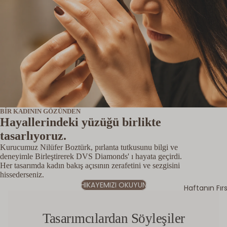
BİR KADININ GÖZÜNDEN
Hayallerindeki yüzüğü birlikte
tasarlıyoruz.
Kurucumuz Nilüfer Boztürk, pırlanta tutkusunu bilgi ve
deneyimle Birleştirerek DVS Diamonds' ı hayata geçirdi.
Her tasarımda kadın bakış açısının zerafetini ve sezgisini
hissederseniz.
HIKAYEMIZI OKUYUN
Haftanın Fır
Tasarımcılardan Söyleşiler