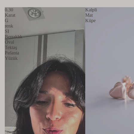
Tamtur Yüzükler
0.30
Kalpli
Karat
Mat
KEŞFET
→
G
Küpe
renk
SI
Berraklık
Oval
Tektaş
Pırlanta
Yüzük