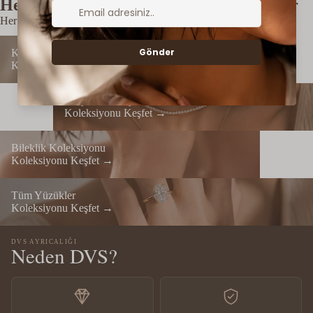
Her Koleksiyon Kendi Hikâyesini Anlatır
Her tasarım, kendine özgü bir hikâyenin ve karakterin izlerini taşır.
Küpe Koleksiyonu
Küpe Koleksiyonu
Koleksiyonu Keşfet →
Kolye Koleksiyonu
Kolye Koleksiyonu
Koleksiyonu Keşfet →
Bileklik Koleksiyonu
Bileklik Koleksiyonu
Koleksiyonu Keşfet →
Tüm Yüzükler
Tüm Yüzükler
Koleksiyonu Keşfet →
DVS AYRICALIĞI
Neden DVS?