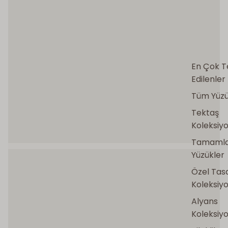
En Çok T
Edilenler
Tüm Yüzü
Tektaş
Koleksiy
Tamamla
Yüzükler
DVS DIAMONDS
Tektaş Yüzükler
Özel Tas
Koleksiy
KEŞFET
→
Alyans
Koleksiy