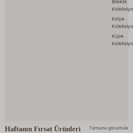
Bileklik
Koleksiy
Kolye
Koleksiy
Küpe
Koleksiy
Haftanın Fırsat Ürünleri
Tümünü görüntüle
DVS DIAMONDS