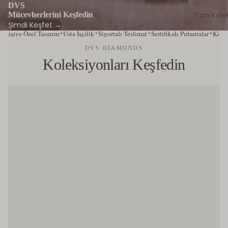
DVS
Mücevherlerini Keşfedin
Tüm Kolek
Şimdi Keşfet →
iye Özel Tasarım
Usta İşçilik
Sigortalı Teslimat
Sertifikalı Pırlantalar
Kişiye Öz
✦
✦
✦
✦
DVS DIAMONDS
Koleksiyonları Keşfedin