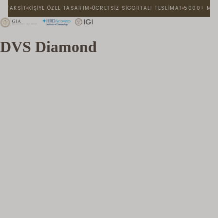
KIŞIYE ÖZEL TASARIM
ÜCRETSIZ SIGORTALI TESLIMAT
5000+ MUTLU ANA TA
DVS Diamond