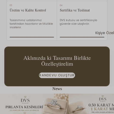
03
04
Üretim ve Kalite Kontrol
Sertifika ve Teslimat
Tasarımınız ustalarımız
DVS kutusu ve sertifikasıyla
tarafından hazırlanır ve titizlikle
güvenle size ulaştırılır.
incelenir.
Kişiye Öze
Aklınızda ki Tasarımı Birlikte
Özelleştirelim
RANDEVU OLUŞTUR
News
Pırlanta Kesimleri Nelerdir? En Popüler
0.50 Karat mı 1 Karat mı? H
Pırlanta Kesimleri Rehberi
Size Daha Uygun?