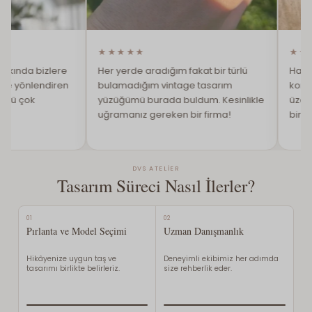
★★★★★
★★★★
da bizlere
Her yerde aradığım fakat bir türlü
Hangi renk
yönlendiren
bulamadığım vintage tasarım
konusunda 
çok
yüzüğümü burada buldum. Kesinlikle
üzerinden 
uğramanız gereken bir firma!
bir firma.
DVS ATELIER
Tasarım Süreci Nasıl İlerler?
01
02
Pırlanta ve Model Seçimi
Uzman Danışmanlık
Hikâyenize uygun taş ve
Deneyimli ekibimiz her adımda
tasarımı birlikte belirleriz.
size rehberlik eder.