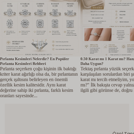
Pırlanta Kesimleri Nelerdir? En Popüler
0.50 Karat mı 1 Karat mı? Hang
Pırlanta Kesimleri Rehberi
Daha Uygun?
Pırlanta seçerken çoğu kişinin ilk baktığı
Tektaş pırlanta yüzük seçerk
kriter karat ağırlığı olsa da, bir pırlantanın
karşılaşılan sorulardan biri 
gerçek ışıltısını belirleyen en önemli
karat mı tercih etmeliyim, y
özellik kesim kalitesidir. Aynı karat
mı?" İlk bakışta cevap yalnı
değerine sahip iki pırlanta, farklı kesim
ilgili gibi görünse de, doğru 
oranları sayesinde...
Özel Tas